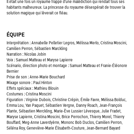
Il était une fois un royaume frappé d'une malédiction qui rendait tous ses
habitants malheureux. La princesse du royaume désespérait de trouver la
solution magique qui lèverait ce fléau.
ÉQUIPE
Interprétation : Annabelle Pelletier Legros, Mélissa Merlo, Cristina Moscini,
Camilien Perron, Sébastien Marckling
Narration : Nicolas Jobin
Voix : Samuel Matteau et Maryse Lapierre
Scénario, direction photo et montage : Samuel Matteau et Franie-Éléonore
Bernier
Prise de son : Anne-Marie Bouchard
Mixage sonore : Paul Hinton
Effets spéciaux : Mathieu Blouin
Costumes : Cristina Moscini
Figuration : Virginie Dubois, Christine Crépin, Émile Favre, Mélissa Bolduc,
Emma Lou, Yan Paquet, Sébastien Vergne, Danny Roach, Jean-François
Plante, Sébastien Merckling, Marie-Ève Lussier Lévesque, Julie Fradet,
Maryse Lapierre, Cristina Moscini, Brice Perrochon, Thierry Morel, Thierry
Bouffard, Meg-Anne Laverdyèrre, Mononc Bob Duclos, Camilien Perron,
Séléna Roy, Geneviève-Marie Élisabeth-Couture, Jean-Bernard Bayard